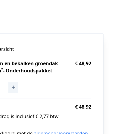
erzicht
n en bekalken groendak
€ 48,92
²- Onderhoudspakket
g
€ 48,92
rag is inclusief € 2,77 btw
akkoord met de
algemene voorwaarden
.