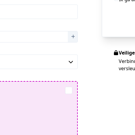
Veilig
Verbin
versleu