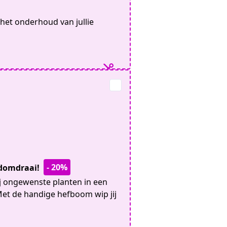
et onderhoud van jullie
- 20%
ndomdraai!
ij ongewenste planten in een
et de handige hefboom wip jij