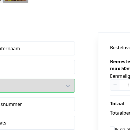
Bestelov
hternaam
Bemeste
max 50m
Eenmali
Totaal
isnummer
Totaalbed
ats
Ik ga 